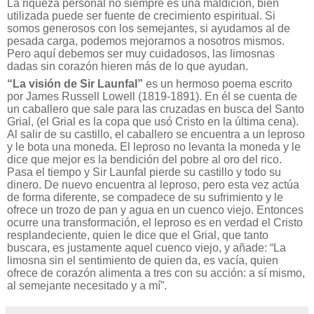
La riqueza personal no siempre es una maldición, bien
utilizada puede ser fuente de crecimiento espiritual. Si
somos generosos con los semejantes, si ayudamos al de
pesada carga, podemos mejorarnos a nosotros mismos.
Pero aquí debemos ser muy cuidadosos, las limosnas
dadas sin corazón hieren más de lo que ayudan.
“La visión de Sir Launfal”
es un hermoso poema escrito
por James Russell Lowell (1819-1891). En él se cuenta de
un caballero que sale para las cruzadas en busca del Santo
Grial, (el Grial es la copa que usó Cristo en la última cena).
Al salir de su castillo, el caballero se encuentra a un leproso
y le bota una moneda. El leproso no levanta la moneda y le
dice que mejor es la bendición del pobre al oro del rico.
Pasa el tiempo y Sir Launfal pierde su castillo y todo su
dinero. De nuevo encuentra al leproso, pero esta vez actúa
de forma diferente, se compadece de su sufrimiento y le
ofrece un trozo de pan y agua en un cuenco viejo. Entonces
ocurre una transformación, el leproso es en verdad el Cristo
resplandeciente, quien le dice que el Grial, que tanto
buscara, es justamente aquel cuenco viejo, y añade: “La
limosna sin el sentimiento de quien da, es vacía, quien
ofrece de corazón alimenta a tres con su acción: a sí mismo,
al semejante necesitado y a mí”.