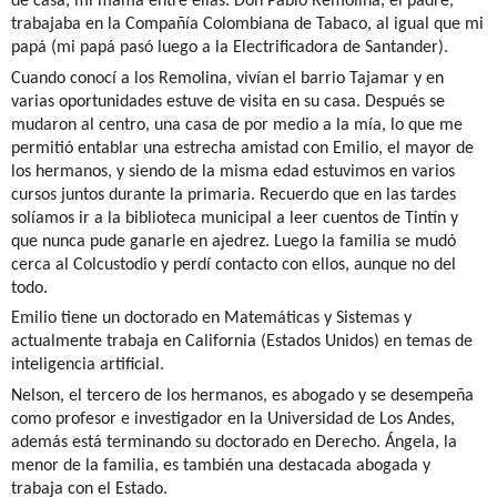
de casa, mi mamá entre ellas. Don Pablo Remolina, el padre,
trabajaba en la Compañía Colombiana de Tabaco, al igual que mi
papá (mi papá pasó luego a la Electrificadora de Santander).
Cuando conocí a los Remolina, vivían el barrio Tajamar y en
varias oportunidades estuve de visita en su casa. Después se
mudaron al centro, una casa de por medio a la mía, lo que me
permitió entablar una estrecha amistad con Emilio, el mayor de
los hermanos, y siendo de la misma edad estuvimos en varios
cursos juntos durante la primaria. Recuerdo que en las tardes
solíamos ir a la biblioteca municipal a leer cuentos de Tintín y
que nunca pude ganarle en ajedrez. Luego la familia se mudó
cerca al Colcustodio y perdí contacto con ellos, aunque no del
todo.
Emilio tiene un doctorado en Matemáticas y Sistemas y
actualmente trabaja en California (Estados Unidos) en temas de
inteligencia artificial.
Nelson, el tercero de los hermanos, es abogado y se desempeña
como profesor e investigador en la Universidad de Los Andes,
además está terminando su doctorado en Derecho. Ángela, la
menor de la familia, es también una destacada abogada y
trabaja con el Estado.