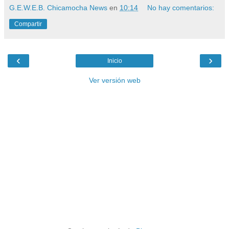
G.E.W.E.B. Chicamocha News
en
10:14
No hay comentarios:
Compartir
‹
›
Inicio
Ver versión web