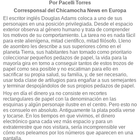
Por Pacelli Torres
Corresponsal del Chicamocha News en Europa
El escritor inglés Douglas Adams coloca a uno de sus
personajes en una posición privilegiada. Desde el espacio
exterior observa al género humano y trata de comprender
los motivos de su comportamiento. La tarea no es nada fácil
para este alienígena, mitad científico, mitad filósofo. Lleno
de asombro les describe a sus superiores cómo en el
planeta Tierra, sus habitantes han tomado como prioritario
coleccionar pequeños pedazos de papel, la vida para la
mayoría gira en torno a conseguir tantos de estos trozos de
papel como sea posible y no escatiman para ello en
sacrificar su propia salud, su familia, y, de ser necesario,
usar toda clase de artilugios para engañar a sus semejantes
y terminar despojándolos de sus propios pedazos de papel.
Hoy en día el dinero ya no consiste en recortes
rectangulares de papel con la denominación en las
esquinas y algún personaje ilustre en el centro. Pero esto no
es consuelo en absoluto. Antiguamente la plata podía verse
y tocarse. En los tiempos en que vivimos, el dinero
electrónico gana cada vez más espacio y para un
extraterrestre que nos visitara, sería incomprensible ver
cómo nos peleamos por los números que aparecen en una
pantalla.