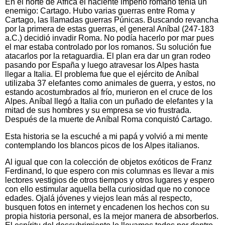
En el norte de África el naciente imperio romano tenía un
enemigo: Cartago. Hubo varias guerras entre Roma y
Cartago, las llamadas guerras Púnicas. Buscando revancha
por la primera de estas guerras, el general Aníbal (247-183
a.C.) decidió invadir Roma. No podía hacerlo por mar pues
el mar estaba controlado por los romanos. Su solución fue
atacarlos por la retaguardia. El plan era dar un gran rodeo
pasando por España y luego atravesar los Alpes hasta
llegar a Italia. El problema fue que el ejército de Aníbal
utilizaba 37 elefantes como animales de guerra, y estos, no
estando acostumbrados al frío, murieron en el cruce de los
Alpes. Aníbal llegó a Italia con un puñado de elefantes y la
mitad de sus hombres y su empresa se vio frustrada.
Después de la muerte de Aníbal Roma conquistó Cartago.
Esta historia se la escuché a mi papá y volvió a mi mente
contemplando los blancos picos de los Alpes italianos.
Al igual que con la colección de objetos exóticos de Franz
Ferdinand, lo que espero con mis columnas es llevar a mis
lectores vestigios de otros tiempos y otros lugares y espero
con ello estimular aquella bella curiosidad que no conoce
edades. Ojalá jóvenes y viejos lean más al respecto,
busquen fotos en internet y encadenen los hechos con su
propia historia personal, es la mejor manera de absorberlos.