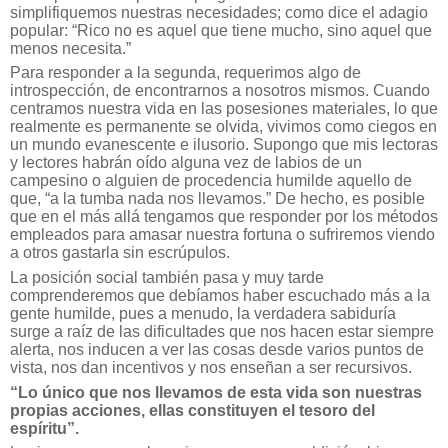
simplifiquemos nuestras necesidades; como dice el adagio
popular: “Rico no es aquel que tiene mucho, sino aquel que
menos necesita.”
Para responder a la segunda, requerimos algo de
introspección, de encontrarnos a nosotros mismos. Cuando
centramos nuestra vida en las posesiones materiales, lo que
realmente es permanente se olvida, vivimos como ciegos en
un mundo evanescente e ilusorio. Supongo que mis lectoras
y lectores habrán oído alguna vez de labios de un
campesino o alguien de procedencia humilde aquello de
que, “a la tumba nada nos llevamos.” De hecho, es posible
que en el más allá tengamos que responder por los métodos
empleados para amasar nuestra fortuna o sufriremos viendo
a otros gastarla sin escrúpulos.
La posición social también pasa y muy tarde
comprenderemos que debíamos haber escuchado más a la
gente humilde, pues a menudo, la verdadera sabiduría
surge a raíz de las dificultades que nos hacen estar siempre
alerta, nos inducen a ver las cosas desde varios puntos de
vista, nos dan incentivos y nos enseñan a ser recursivos.
“Lo único que nos llevamos de esta vida son nuestras
propias acciones, ellas constituyen el tesoro del
espíritu”.