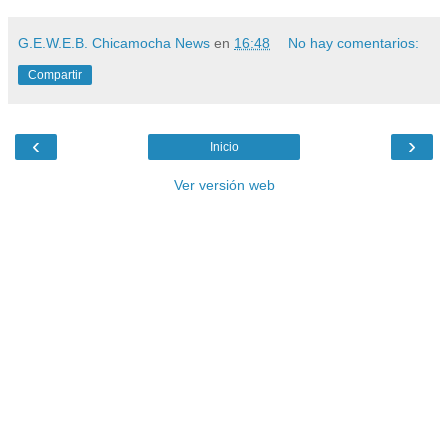
G.E.W.E.B. Chicamocha News
en
16:48
No hay comentarios:
Compartir
‹
›
Inicio
Ver versión web