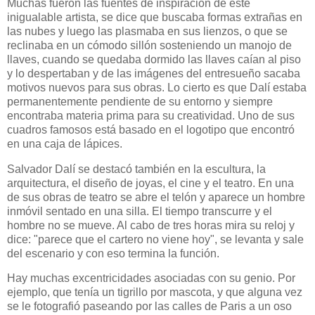
Muchas fueron las fuentes de inspiración de este
inigualable artista, se dice que buscaba formas extrañas en
las nubes y luego las plasmaba en sus lienzos, o que se
reclinaba en un cómodo sillón sosteniendo un manojo de
llaves, cuando se quedaba dormido las llaves caían al piso
y lo despertaban y de las imágenes del entresueño sacaba
motivos nuevos para sus obras. Lo cierto es que Dalí estaba
permanentemente pendiente de su entorno y siempre
encontraba materia prima para su creatividad. Uno de sus
cuadros famosos está basado en el logotipo que encontró
en una caja de lápices.
Salvador Dalí se destacó también en la escultura, la
arquitectura, el diseño de joyas, el cine y el teatro. En una
de sus obras de teatro se abre el telón y aparece un hombre
inmóvil sentado en una silla. El tiempo transcurre y el
hombre no se mueve. Al cabo de tres horas mira su reloj y
dice: "parece que el cartero no viene hoy", se levanta y sale
del escenario y con eso termina la función.
Hay muchas excentricidades asociadas con su genio. Por
ejemplo, que tenía un tigrillo por mascota, y que alguna vez
se le fotografió paseando por las calles de Paris a un oso