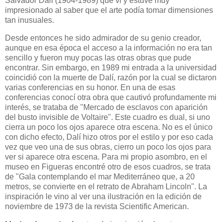
Salvador Dalí (1904-1989) que vi y estuve muy
impresionado al saber que el arte podía tomar dimensiones
tan inusuales.
Desde entonces he sido admirador de su genio creador,
aunque en esa época el acceso a la información no era tan
sencillo y fueron muy pocas las otras obras que pude
encontrar. Sin embargo, en 1989 mi entrada a la universidad
coincidió con la muerte de Dalí, razón por la cual se dictaron
varias conferencias en su honor. En una de esas
conferencias conocí otra obra que cautivó profundamente mi
interés, se trataba de "Mercado de esclavos con aparición
del busto invisible de Voltaire". Este cuadro es dual, si uno
cierra un poco los ojos aparece otra escena. No es el único
con dicho efecto, Dalí hizo otros por el estilo y por eso cada
vez que veo una de sus obras, cierro un poco los ojos para
ver si aparece otra escena. Para mi propio asombro, en el
museo en Figueras encontré otro de esos cuadros, se trata
de "Gala contemplando el mar Mediterráneo que, a 20
metros, se convierte en el retrato de Abraham Lincoln". La
inspiración le vino al ver una ilustración en la edición de
noviembre de 1973 de la revista Scientific American.