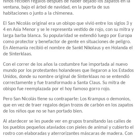
niños reciben regalos después de haber dejado los zapatos en la
ventana, bajo el árbol de navidad, en la puerta de sus
habitaciones o junto a la chimenea.
El San Nicolás original era un obispo que vivió entre los siglos 3 y
4 en Asia Menor y se le representa vestido de rojo, con su mitra y
larga barba blanca. Su popularidad se extendió luego por Europa
como protector y benefactor de gente en situaciones de peligro.
En Alemania recibió el nombre de Sankt Nikolaus y en Holanda el
de Sinterklaas.
Con el correr de los años la costumbre fue importada al nuevo
mundo por los protestantes holandeses que llegaron a los Estados
Unidos, donde su nombre original de Sinterklaas no se entendió
correctamente y fue transformado a Santa Claus. Su mitra de
obispo fue reemplazada por el hoy famoso gorro rojo.
Pero San Nicolás tiene su contraparte: Los Krampus o demonios,
que en vez de traer regalos dejan trozos de carbón en los zapatos
de los niños que no se han portado bien.
Al atardecer se les puede ver en grupos transitando las calles de
los pueblos pequeños ataviados con pieles de animal y cubierto el
rostro con elaboradas y aterrorizantes máscaras de madera. Con